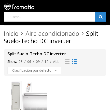
Products
search
Inicio
Aire acondicionado
Split
Suelo-Techo DC inverter
Split Suelo-Techo DC inverter
Show:
03
/
06
/
09
/
12
/
ALL