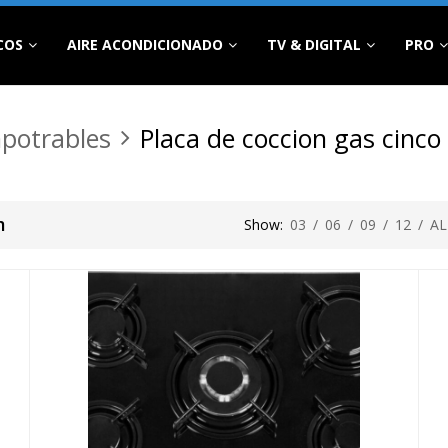
COS
AIRE ACONDICIONADO
TV & DIGITAL
PRO
potrables
Placa de coccion gas cinco
m
Show:
03
/
06
/
09
/
12
/
AL