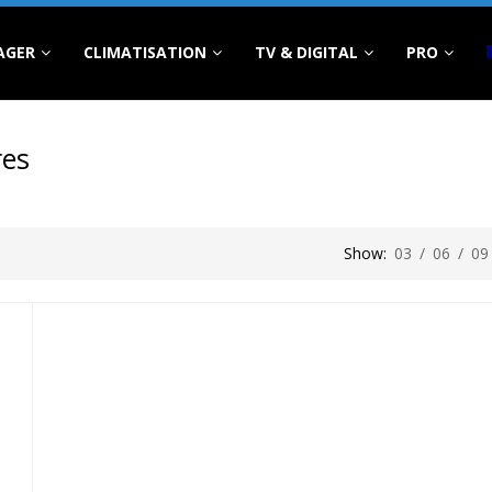
AGER
CLIMATISATION
TV & DIGITAL
PRO
res
Show:
03
/
06
/
09