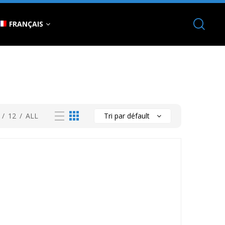
FRANÇAIS
/
12
/
ALL
Tri par défault