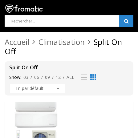
Products
search
Accueil
Climatisation
Split On
Off
Split On Off
Show:
03
/
06
/
09
/
12
/
ALL