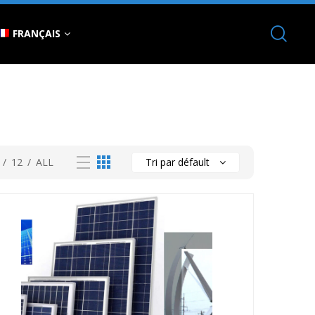
FRANÇAIS
/
12
/
ALL
Tri par défault