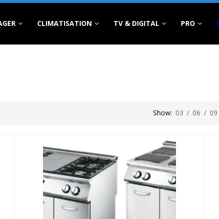
AGER
CLIMATISATION
TV & DIGITAL
PRO
Show:
03
/
06
/
09