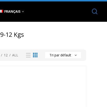
FRANÇAIS
 9-12 Kgs
/
12
/
ALL
Tri par défault