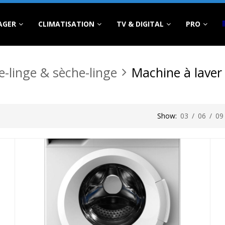
AGER
CLIMATISATION
TV & DIGITAL
PRO
e-linge & sèche-linge
Machine à laver
Show:
03
/
06
/
09