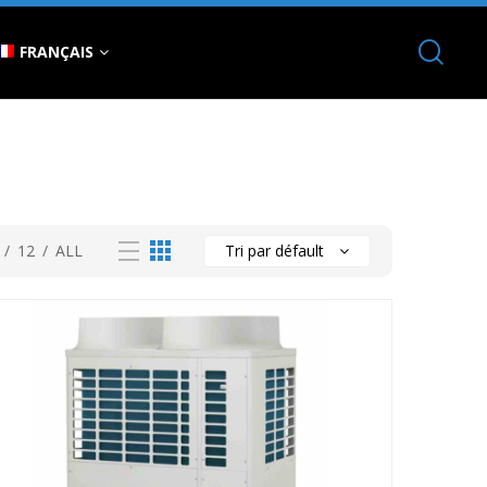
FRANÇAIS
/
12
/
ALL
Tri par défault