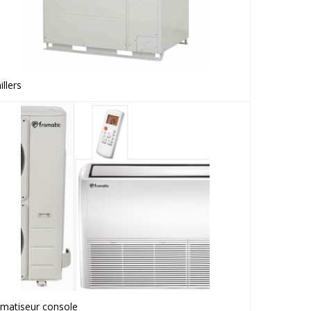
illers
Voir le produit
imatiseur console
Voir le produit